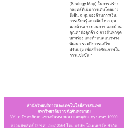
(Strategy Map) ในการสร้าง
กลยุทธ์ที่เน้นการเติบโตอย่าง
ยั่งยืน o มุมมองด้านการเงิน,
การเรียนรู้และเติบโต o มุม
มองด้านกระบวนการ และด้าน
คุณค่าต่อลูกค้า o การค้นหาจุด
บกพร่อง และกำหนดแนวทาง
พัฒนา รวมถึงการแก้ไข
ปรับปรุง เพื่อสร้างศักยภาพใน
การแข่งขัน "
สำนักวิทยบริการและเทคโนโลยีสารสนเทศ
มหาวิทยาลัยราชภัฏจันทรเกษม
39/1 ถ.รัชดาภิเษก แขวงจันทรเกษม เขตจตุจักร กรุงเทพฯ 10900
สงวนลิขสิทธิ์ © พ.ศ. 2557-2564 โดย บริษัท โอเพ่นเซิร์ฟ จำกัด