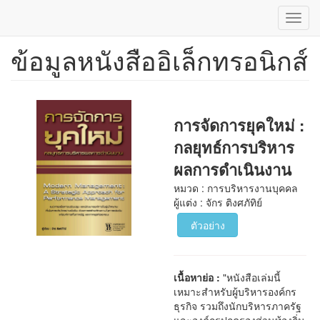
Toggl
navig
ข้อมูลหนังสืออิเล็กทรอนิกส์
ข้าม
ไป
ยัง
เนื้อหา
หลัก
การจัดการยุคใหม่ :
กลยุทธ์การบริหาร
ผลการดำเนินงาน
หมวด : การบริหารงานบุคคล
ผู้แต่ง : จักร ติงศภัทิย์
ตัวอย่าง
เนื้อหาย่อ :
"หนังสือเล่มนี้
เหมาะสำหรับผู้บริหารองค์กร
ธุรกิจ รวมถึงนักบริหารภาครัฐ