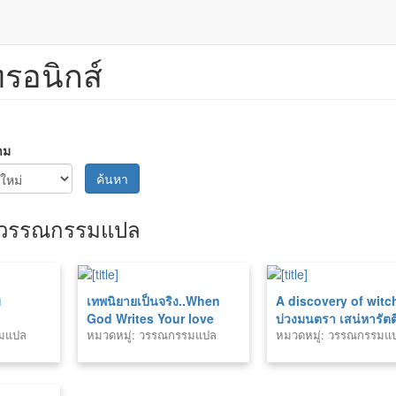
ทรอนิกส์
าม
ค้นหา
วรรณกรรมแปล
บ
เทพนิยายเป็นจริง..When
A discovery of witc
God Writes Your love
บ่วงมนตรา เสน่หารัต
รมแปล
หมวดหมู่: วรรณกรรมแปล
หมวดหมู่: วรรณกรรมแ
Story