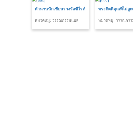
ตำนานนักเขียนรางวัลซีไรต์
พระกิตติคุณที่ไม่ถู
หมวดหมู่: วรรณกรรมแปล
หมวดหมู่: วรรณกร