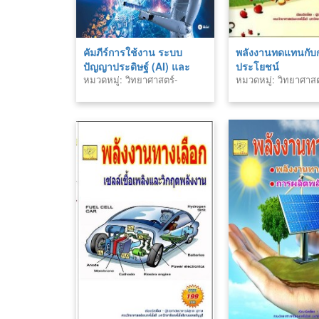
คัมภีร์การใช้งาน ระบบ
พลังงานทดแทนกับ
ปัญญาประดิษฐ์ (AI) และ
ประโยชน์
หมวดหมู่: วิทยาศาสตร์-
หมวดหมู่: วิทยาศาสต
อินเทอร์เน็ตในทุกสรรพสิ่ง
เทคโนโลยี
เทคโนโลยี
(IoT)