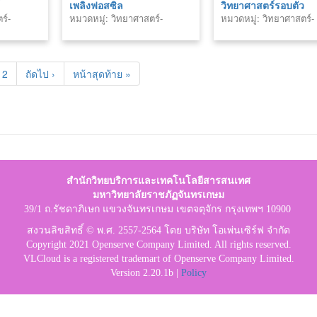
์
เพลิงฟอสซิล
วิทยาศาสตร์รอบตัว
ร์-
หมวดหมู่: วิทยาศาสตร์-
หมวดหมู่: วิทยาศาสตร์-
เทคโนโลยี
เทคโนโลยี
2
ถัดไป ›
หน้าสุดท้าย »
สำนักวิทยบริการและเทคโนโลยีสารสนเทศ
มหาวิทยาลัยราชภัฏจันทรเกษม
39/1 ถ.รัชดาภิเษก แขวงจันทรเกษม เขตจตุจักร กรุงเทพฯ 10900
สงวนลิขสิทธิ์ © พ.ศ. 2557-2564 โดย บริษัท โอเพ่นเซิร์ฟ จำกัด
Copyright 2021 Openserve Company Limited. All rights reserved.
VLCloud is a registered trademart of Openserve Company Limited.
Version 2.20.1b |
Policy