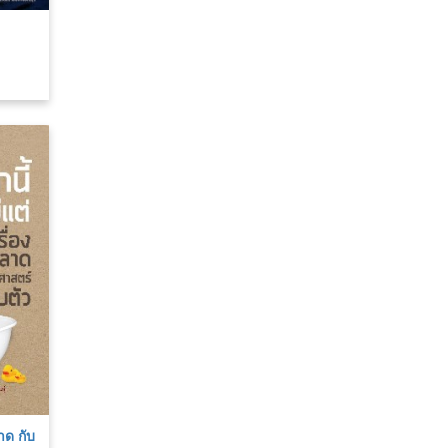
ง
าด กับ