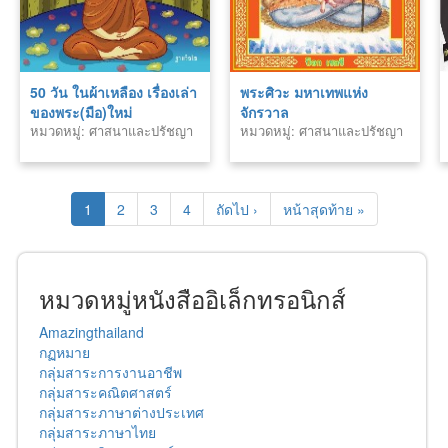
50 วัน ในผ้าเหลือง เรื่องเล่า
พระศิวะ มหาเทพแห่ง
ของพระ(มือ)ใหม่
จักรวาล
หมวดหมู่: ศาสนาและปรัชญา
หมวดหมู่: ศาสนาและปรัชญา
1
2
3
4
ถัดไป ›
หน้าสุดท้าย »
หมวดหมู่หนังสืออิเล็กทรอนิกส์
Amazingthailand
กฏหมาย
กลุ่มสาระการงานอาชีพ
กลุ่มสาระคณิตศาสตร์
กลุ่มสาระภาษาต่างประเทศ
กลุ่มสาระภาษาไทย